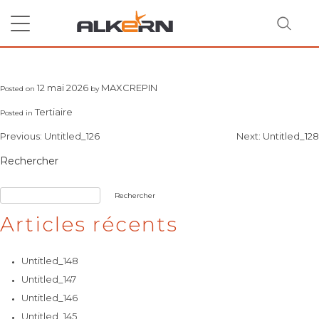
Skip
to
content
Untitled_127
12 mai 2026
MAXCREPIN
Posted on
by
RECHERCHER
Tertiaire
Posted in
Navigation
Previous:
Untitled_126
Next:
Untitled_128
de
Rechercher
l’article
Rechercher
Articles récents
Untitled_148
Untitled_147
Untitled_146
Untitled_145