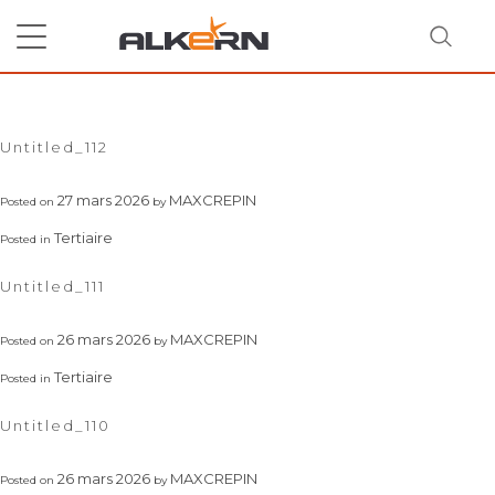
Skip
to
content
Mois :
mars 2026
RECHERCHER
Untitled_112
27 mars 2026
MAXCREPIN
Posted on
by
Tertiaire
Posted in
Untitled_111
26 mars 2026
MAXCREPIN
Posted on
by
Tertiaire
Posted in
Untitled_110
26 mars 2026
MAXCREPIN
Posted on
by