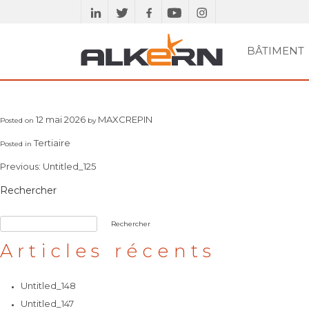
Skip
to
content
BÂTIMENT
RECHERCHER
PAVÉS ET GAMME
SE DOCUMENTER
MURS
BÂTIMENT
PLANCHERS
ETUDES TECHN
DALLES ET
ACC
ASSAINISSEMENT
VOIRIE
DRAINANTE
MARGELLES
12 mai 2026
MAXCREPIN
Posted on
by
Tertiaire
Posted in
Navigation
Previous:
Untitled_125
de
Rechercher
l’article
Rechercher
Articles récents
Untitled_148
Untitled_147