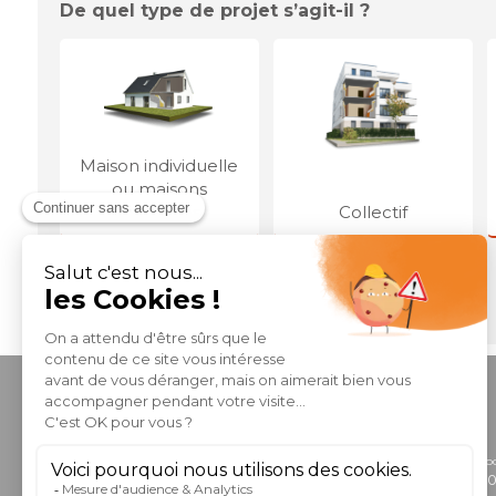
De quel type de projet s’agit-il ?
Maison individuelle
ou maisons
groupées
Collectif
CONTACTEZ-NOUS
Informations et do
0 806 808 85