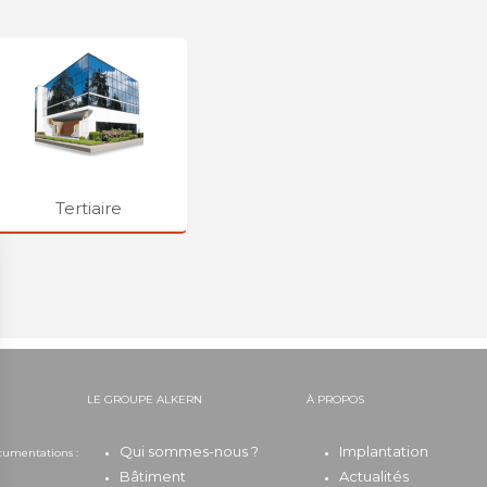
Tertiaire
LE GROUPE ALKERN
À PROPOS
Qui sommes-nous ?
Implantation
cumentations :
0
Bâtiment
Actualités