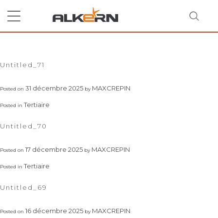
Skip
to
content
Mois :
décembre 2025
RECHERCHER
Untitled_71
31 décembre 2025
MAXCREPIN
Posted on
by
Tertiaire
Posted in
Untitled_70
17 décembre 2025
MAXCREPIN
Posted on
by
Tertiaire
Posted in
Untitled_69
16 décembre 2025
MAXCREPIN
Posted on
by