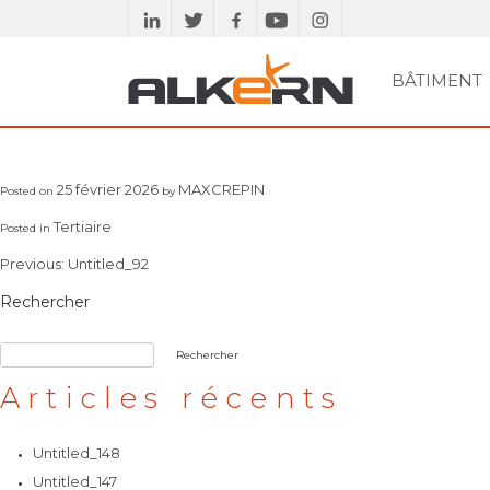
Skip
to
content
BÂTIMENT
RECHERCHER
PAVÉS ET GAMME
SE DOCUMENTER
MURS
BÂTIMENT
PLANCHERS
ETUDES TECHN
DALLES ET
ACC
ASSAINISSEMENT
VOIRIE
DRAINANTE
MARGELLES
25 février 2026
MAXCREPIN
Posted on
by
Tertiaire
Posted in
Navigation
Previous:
Untitled_92
de
Rechercher
l’article
Rechercher
Articles récents
Untitled_148
Untitled_147