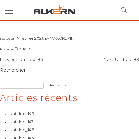
Skip
to
content
Untitled_87
17 février 2026
MAXCREPIN
Posted on
by
RECHERCHER
Tertiaire
Posted in
Navigation
Previous:
Untitled_86
Next:
Untitled_88
de
Rechercher
l’article
Rechercher
Articles récents
Untitled_148
Untitled_147
Untitled_146
Untitled_145