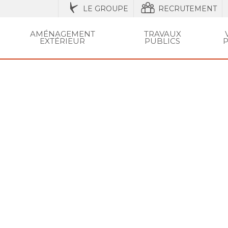
LE GROUPE
RECRUTEMENT
AMÉNAGEMENT
TRAVAUX
EXTÉRIEUR
PUBLICS
P
IQUES
ESSOIRES
ACCESSOIRES ET
AMÉNAGEMENT URBAIN ET
RÉGLEMENTATION
AGRICOLE / STRUCTURES
AMÉNAGEMENT EXTÉRIEUR
AMÉNAGEMENT
OUTILS ET CONSE
RÉSEAU
CLÔT
VOTR
Untitled_73
SÉCURISATION DE LA VILLE
ENTRETIEN
DU JARDIN
SEC
ET PI