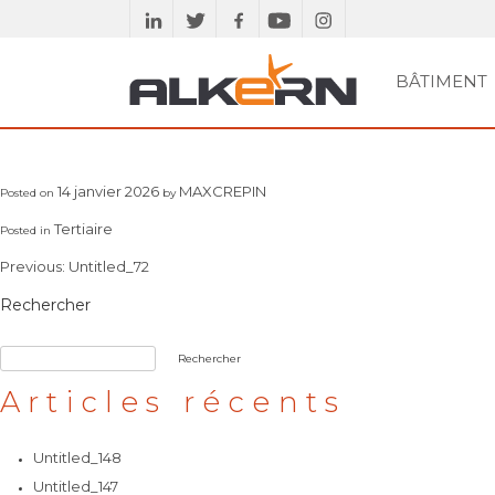
Skip
to
content
BÂTIMENT
RECHERCHER
PAVÉS ET GAMME
SE DOCUMENTER
MURS
BÂTIMENT
PLANCHERS
ETUDES TECHN
DALLES ET
ACC
ASSAINISSEMENT
VOIRIE
DRAINANTE
MARGELLES
14 janvier 2026
MAXCREPIN
Posted on
by
Tertiaire
Posted in
Navigation
Previous:
Untitled_72
de
Rechercher
l’article
Rechercher
Articles récents
Untitled_148
Untitled_147