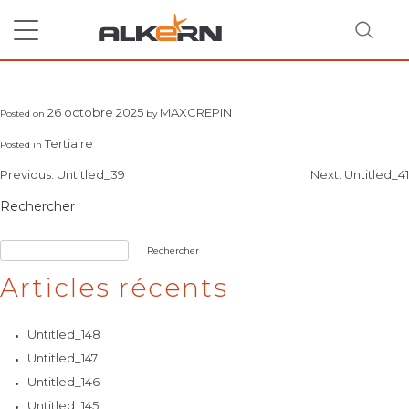
Skip
to
content
Untitled_40
26 octobre 2025
MAXCREPIN
Posted on
by
RECHERCHER
Tertiaire
Posted in
Navigation
Previous:
Untitled_39
Next:
Untitled_41
de
Rechercher
l’article
Rechercher
Articles récents
Untitled_148
Untitled_147
Untitled_146
Untitled_145