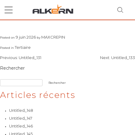
Skip
to
content
Untitled_132
9 juin 2026
MAXCREPIN
Posted on
by
RECHERCHER
Tertiaire
Posted in
Navigation
Previous:
Untitled_131
Next:
Untitled_133
de
Rechercher
l’article
Rechercher
Articles récents
Untitled_148
Untitled_147
Untitled_146
Untitled_145