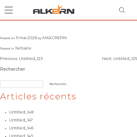
Skip
to
content
Untitled_124
11 mai 2026
MAXCREPIN
Posted on
by
RECHERCHER
Tertiaire
Posted in
Navigation
Previous:
Untitled_123
Next:
Untitled_125
de
Rechercher
l’article
Rechercher
Articles récents
Untitled_148
Untitled_147
Untitled_146
Untitled_145