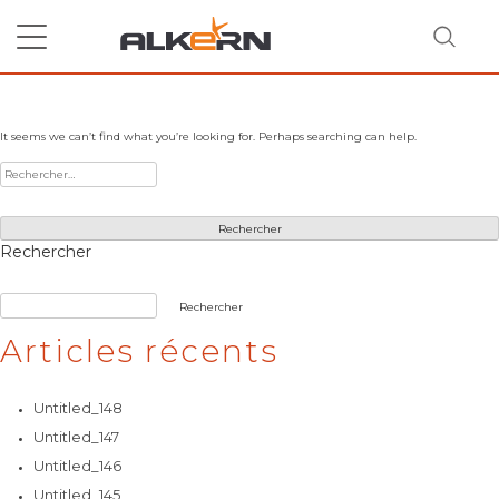
Skip
to
content
Nothing Found
It seems we can’t find what you’re looking for. Perhaps searching can help.
RECHERCHER
Rechercher :
Rechercher
Rechercher
Articles récents
Untitled_148
Untitled_147
Untitled_146
Untitled_145