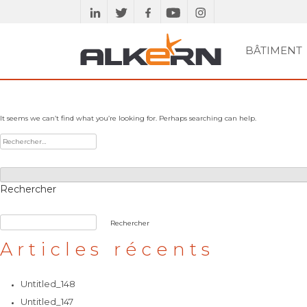
Skip
to
content
BÂTIMENT
RECHERCHER
PAVÉS ET GAMME
SE DOCUMENTER
MURS
BÂTIMENT
PLANCHERS
ETUDES TECHN
DALLES ET
ACC
ASSAINISSEMENT
VOIRIE
DRAINANTE
MARGELLES
It seems we can’t find what you’re looking for. Perhaps searching can help.
Rechercher :
Rechercher
Rechercher
Articles récents
Untitled_148
Untitled_147