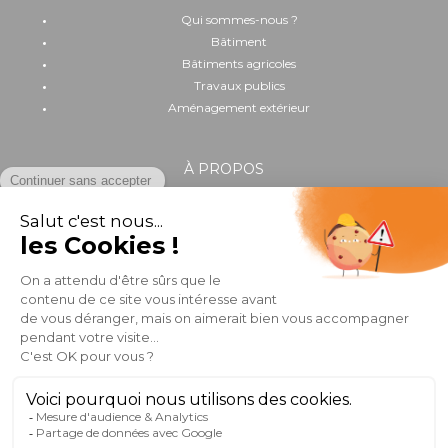
Qui sommes-nous ?
Bâtiment
Bâtiments agricoles
Travaux publics
Aménagement extérieur
À PROPOS
Implantation
Actualités
Recrutement
Performance environnementale et sociale
OUTILS & SERVICES
Catalogue
Trouver un distributeur
Club pro
FAQ