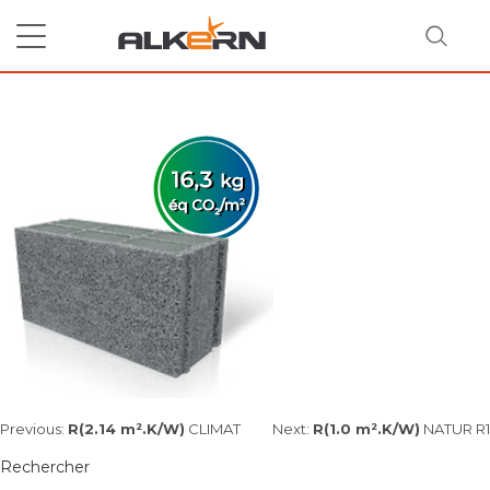
Skip
to
content
R(1.68 m².K/W)
KOSMO CITY
RECHERCHER
Navigation
Previous:
R(2.14 m².K/W)
CLIMAT
Next:
R(1.0 m².K/W)
NATUR R1
de
Rechercher